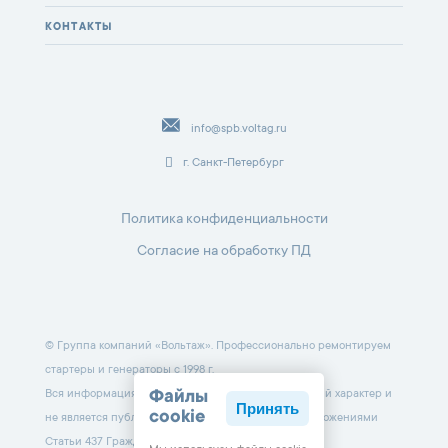
КОНТАКТЫ
info@spb.voltag.ru
г. Санкт-Петербург
Политика конфиденциальности
Согласие на обработку ПД
© Группа компаний «Вольтаж». Профессионально ремонтируем
стартеры и генераторы с 1998 г.
Вся информация на данном сайте носит справочный характер и
Файлы
Принять
cookie
не является публичной офертой, определяемой положениями
Статьи 437 Гражданского кодекса РФ.