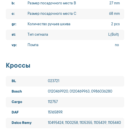
b:
Размер посадочного места B
27 mm
c:
Размер посадочного места C
68 mm
gr:
Количество ручьев шкива
2 pcs
st:
Тип сигнала
L(Bolt)
vp:
Помпа
no
Кроссы
BL
023721
Bosch
0120469920, 0120469963, 0986036280
Cargo
112757
DAF
1516589R
Delco Remy
10495424, 1100258, 1105355, 1105439, 1105440