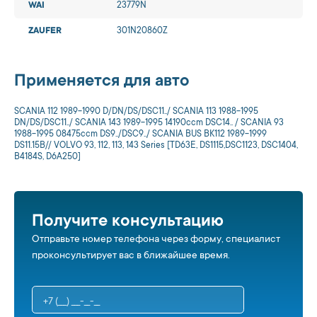
WAI
23779N
ZAUFER
301N20860Z
Применяется для авто
SCANIA 112 1989-1990 D/DN/DS/DSC11../ SCANIA 113 1988-1995
DN/DS/DSC11../ SCANIA 143 1989-1995 14190ccm DSC14.. / SCANIA 93
1988-1995 08475ccm DS9../DSC9../ SCANIA BUS BK112 1989-1999
DS11.15B// VOLVO 93, 112, 113, 143 Series [TD63E, DS1115,DSC1123, DSC1404,
B4184S, D6A250]
Получите консультацию
Отправьте номер телефона через форму, специалист
проконсультирует вас в ближайшее время.