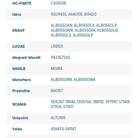
HC-PARTS
CA550IR
Iskra
11209435, AAN3115, IA9420
ALB0550AN, ALB0550LK, ALB0550LP,
KRAUF
ALB0550NW, ALB0550SK, ALB0550UX,
ALB9550LK, ALB9550LP
LUCAS
LRB101
Magneti Marelli
943357260
MAHLE
MG184
Motorherz
ALB0550RB, ALB0550WA
Prestolite
860157
1105367, 118146, 1305766, 388112, 397987, 571414,
SCANIA
571516, 571517
Unipoint
ALT0105
Valeo
436433, 541147