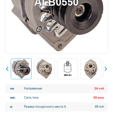
vo:
Напряжение
24 volt
am:
Сила тока
55 amp
a:
Размер посадочного места A
48 mm