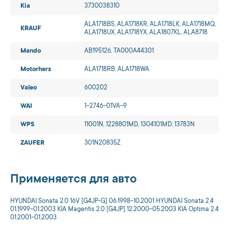
Kia
3730038310
ALA1718BS, ALA1718KR, ALA1718LK, ALA1718MQ,
KRAUF
ALA1718UX, ALA1718YX, ALA1807KL, ALA8718
Mando
AB195126, TA000A44301
Motorherz
ALA1718RB, ALA1718WA
Valeo
600202
WAI
1-2746-01VA-9
WPS
11001N, 1228801MD, 1304101MD, 13783N
ZAUFER
301N20835Z
Применяется для авто
HYUNDAI Sonata 2.0 16V [G4JP-G] 06.1998-10.2001 HYUNDAI Sonata 2.4
01.1999-01.2003 KIA Magentis 2.0 [G4JP] 12.2000-05.2003 KIA Optima 2.4
01.2001-01.2003