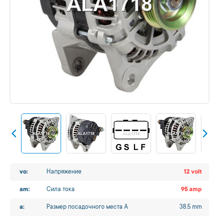
vo:
Напряжение
12 volt
am:
Сила тока
95 amp
a:
Размер посадочного места A
38.5 mm