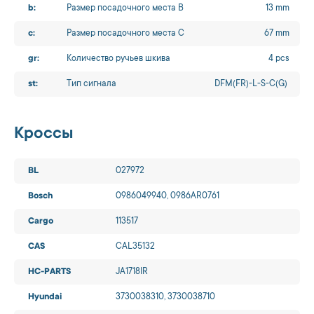
b:
Размер посадочного места B
13 mm
c:
Размер посадочного места C
67 mm
gr:
Количество ручьев шкива
4 pcs
st:
Тип сигнала
DFM(FR)-L-S-C(G)
Кроссы
BL
027972
Bosch
0986049940, 0986AR0761
Cargo
113517
CAS
CAL35132
HC-PARTS
JA1718IR
Hyundai
3730038310, 3730038710