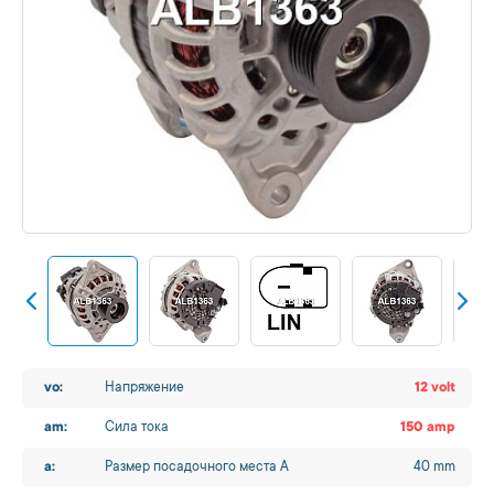
vo:
Напряжение
12 volt
am:
Сила тока
150 amp
a:
Размер посадочного места A
40 mm