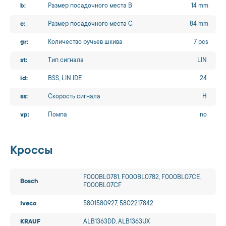
b:
Размер посадочного места B
14 mm
c:
Размер посадочного места C
84 mm
gr:
Количество ручьев шкива
7 pcs
st:
Тип сигнала
LIN
id:
BSS, LIN IDE
24
ss:
Скорость сигнала
H
vp:
Помпа
no
Кроссы
F000BL0781, F000BL0782, F000BL07CE,
Bosch
F000BL07CF
Iveco
5801580927, 5802217842
KRAUF
ALB1363DD, ALB1363UX