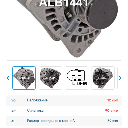
vo:
Напряжение
12 volt
am:
Сила тока
90 amp
a:
Размер посадочного места A
39 mm