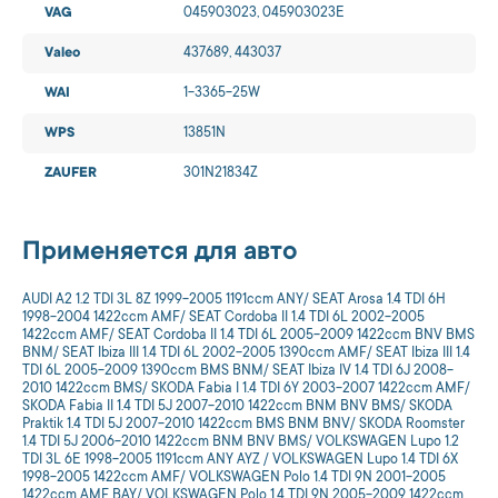
VAG
045903023, 045903023E
Valeo
437689, 443037
WAI
1-3365-25W
WPS
13851N
ZAUFER
301N21834Z
Применяется для авто
AUDI A2 1.2 TDI 3L 8Z 1999-2005 1191ccm ANY/ SEAT Arosa 1.4 TDI 6H
1998-2004 1422ccm AMF/ SEAT Cordoba II 1.4 TDI 6L 2002-2005
1422ccm AMF/ SEAT Cordoba II 1.4 TDI 6L 2005-2009 1422ccm BNV BMS
BNM/ SEAT Ibiza III 1.4 TDI 6L 2002-2005 1390ccm AMF/ SEAT Ibiza III 1.4
TDI 6L 2005-2009 1390ccm BMS BNM/ SEAT Ibiza IV 1.4 TDI 6J 2008-
2010 1422ccm BMS/ SKODA Fabia I 1.4 TDI 6Y 2003-2007 1422ccm AMF/
SKODA Fabia II 1.4 TDI 5J 2007-2010 1422ccm BNM BNV BMS/ SKODA
Praktik 1.4 TDI 5J 2007-2010 1422ccm BMS BNM BNV/ SKODA Roomster
1.4 TDI 5J 2006-2010 1422ccm BNM BNV BMS/ VOLKSWAGEN Lupo 1.2
TDI 3L 6E 1998-2005 1191ccm ANY AYZ / VOLKSWAGEN Lupo 1.4 TDI 6X
1998-2005 1422ccm AMF/ VOLKSWAGEN Polo 1.4 TDI 9N 2001-2005
1422ccm AMF BAY/ VOLKSWAGEN Polo 1.4 TDI 9N 2005-2009 1422ccm