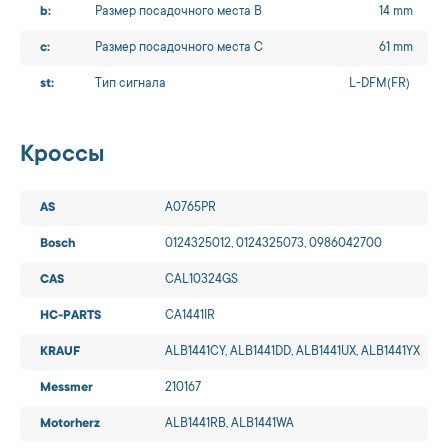
b:
Размер посадочного места B
14 mm
c:
Размер посадочного места C
61 mm
st:
Тип сигнала
L-DFM(FR)
Кроссы
AS
A0765PR
Bosch
0124325012, 0124325073, 0986042700
CAS
CAL10324GS
HC-PARTS
CA1441IR
KRAUF
ALB1441CY, ALB1441DD, ALB1441UX, ALB1441YX
Messmer
210167
Motorherz
ALB1441RB, ALB1441WA