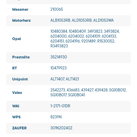
Messmer
210065
Motorherz
ALB1053RB, ALD1053RB, ALD1053WA
10480384, 10480409, 3493823, 3493824,
6204000, 6204002, 6204109, 6204133,
Opel
6204151, 6204196, 9201489, R1530052,
R3493823
Prestolite
35214930
RT
10479923
Unipoint
ALT1407, ALT1421
2542273, 436683, 439427, 439428, SG10B012,
Valeo
SG10B017, SG10B041
WAI
1-2171-01DR
WPS
8239N
ZAUFER
301N20240Z