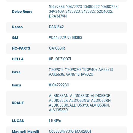
10479384, 10479923, 10480222, 10480225,
Delco Remy
3493409, 3493923, 3493927, 6204002,
DRA3479N
Denso
DAN1342
GM
90443929, 93181383
HC-PARTS
CA1053IR
HELLA
8EL011710071
11209012, 11209020, 11209407, AAK5513,
Iskra
AAK5535, AAN5115, IA9020
Isuzu
8104799230
ALB1053AN, ALD1053DD, ALD1053GB,
ALD1053LK, ALD1053NW, ALD1053RN,
KRAUF
ALD1053UX, ALD1053YX, ALV1053RN,
ALV1053ZD
LUCAS
LRB196
Magneti Marelli
063533479010, MAR2801