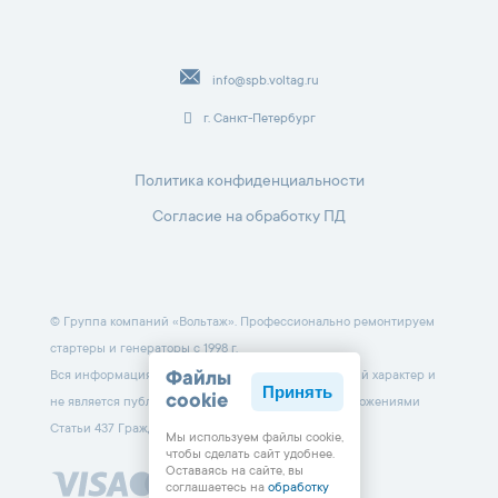
info@spb.voltag.ru
г. Санкт-Петербург
Политика конфиденциальности
Согласие на обработку ПД
© Группа компаний «Вольтаж». Профессионально ремонтируем
стартеры и генераторы с 1998 г.
Вся информация на данном сайте носит справочный характер и
Файлы
Принять
cookie
не является публичной офертой, определяемой положениями
Статьи 437 Гражданского кодекса РФ.
Мы используем файлы cookie,
чтобы cделать сайт удобнее.
Оставаясь на сайте, вы
соглашаетесь на
обработку