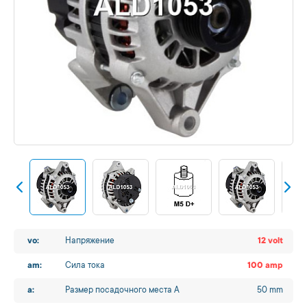
vo:
Напряжение
12 volt
am:
Сила тока
100 amp
a:
Размер посадочного места A
50 mm