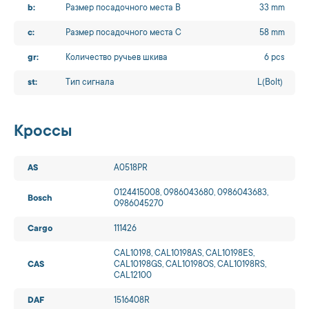
b:
Размер посадочного места B
33 mm
c:
Размер посадочного места C
58 mm
gr:
Количество ручьев шкива
6 pcs
st:
Тип сигнала
L(Bolt)
Кроссы
AS
A0518PR
0124415008, 0986043680, 0986043683,
Bosch
0986045270
Cargo
111426
CAL10198, CAL10198AS, CAL10198ES,
CAS
CAL10198GS, CAL10198OS, CAL10198RS,
CAL12100
DAF
1516408R