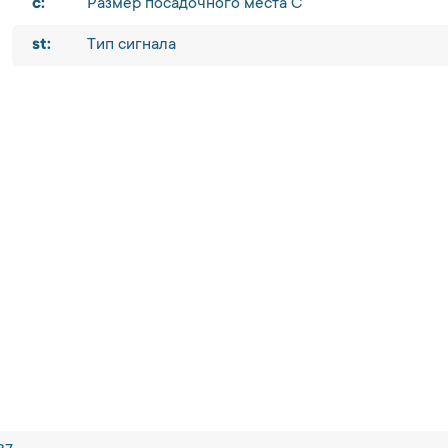
c:
Размер посадочного места C
st:
Тип сигнала