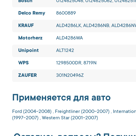
Bosch
0124625046, 0124625062, 01246251
Delco Remy
8600889
KRAUF
ALD4286LK, ALD4286NB, ALD4286
Motorherz
ALD4286WA
Unipoint
ALT1242
WPS
1298500DR, 8719N
ZAUFER
301N20496Z
Применяется для авто
Ford (2004-2008) , Freightliner (2000-2007) , Internatio
(1997-2007) , Western Star (2001-2007)