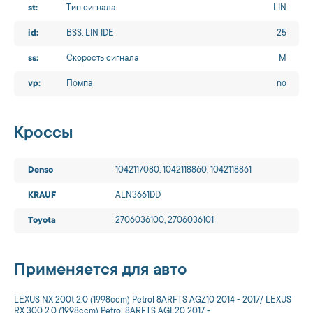
st:
Тип сигнала
LIN
id:
BSS, LIN IDE
25
ss:
Скорость сигнала
M
vp:
Помпа
no
Кроссы
Denso
1042117080, 1042118860, 1042118861
KRAUF
ALN3661DD
Toyota
2706036100, 2706036101
Применяется для авто
LEXUS NX 200t 2.0 (1998ccm) Petrol 8ARFTS AGZ10 2014 - 2017/ LEXUS
RX 300 2.0 (1998ccm) Petrol 8ARFTS AGL20 2017 -