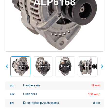
vo:
Напряжение
12 volt
am:
Сила тока
150 amp
gr:
Количество ручьев шкива
6 pcs