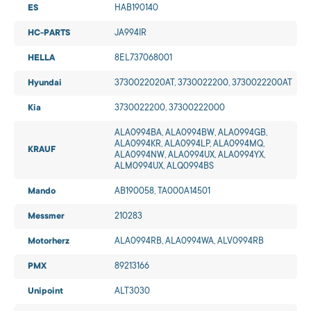
ES
HAB190140
HC-PARTS
JA994IR
HELLA
8EL737068001
Hyundai
3730022020AT, 3730022200, 3730022200AT
Kia
3730022200, 37300222000
ALA0994BA, ALA0994BW, ALA0994GB,
ALA0994KR, ALA0994LP, ALA0994MQ,
KRAUF
ALA0994NW, ALA0994UX, ALA0994YX,
ALM0994UX, ALQ0994BS
Mando
AB190058, TA000A14501
Messmer
210283
Motorherz
ALA0994RB, ALA0994WA, ALV0994RB
PMX
89213166
Unipoint
ALT3030