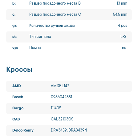
b:
Размер посадочного места B
13 mm
c:
Размер посадочного места C
54.5 mm
gr:
Количество ручьев шкива
4 pcs
st:
Тип сигнала
L-S
vp:
Помпа
no
Кроссы
AMD
AMDEL147
Bosch
0986042881
Cargo
111405
CAS
CAL32103OS
Delco Remy
DRA3439, DRA3439N