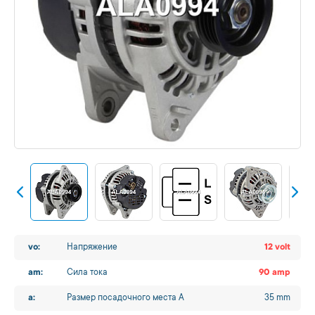
vo:
Напряжение
12 volt
am:
Сила тока
90 amp
a:
Размер посадочного места A
35 mm