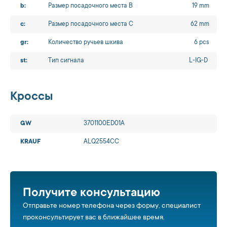
b:
Размер посадочного места B
19 mm
c:
Размер посадочного места C
62 mm
gr:
Количество ручьев шкива
6 pcs
st:
Тип сигнала
L-IG-D
Кроссы
GW
3701100ED01A
KRAUF
ALQ2554CC
Получите консультацию
Отправьте номер телефона через форму, специалист
проконсультирует вас в ближайшее время.