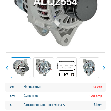
vo:
Напряжение
12 volt
am:
Сила тока
100 amp
a:
Размер посадочного места A
51 mm