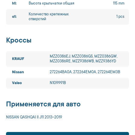
h1:
Высота крыльчатки общая
115 mm
Количество крепежных
o1:
1 pcs
отверстий
Кроссы
MZZ0386EJ, MZZ0386GS, MZZ0386GW,
KRAUF
MZZ0386RE, MZZ9386WB, MZZ9386YD
Nissan
272264BA0A, 272264EM0A, 272264EM3B
Valeo
N109991B
Применяется для авто
NISSAN QASHQAI II J11 2013-2019