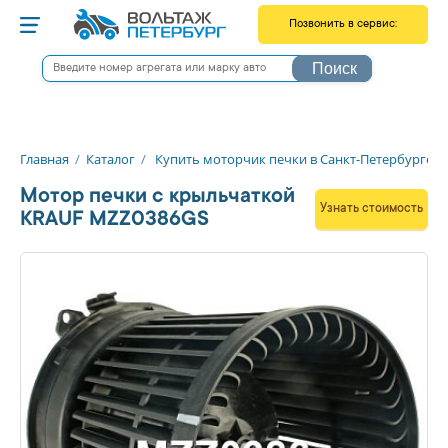
Позвонить в сервис:
Снятие / Установка
Поиск
Литовская, 16В
+7 812 566-00-46
Старо-Петергофский, 20к3
+7 921 566-02-41
Главная
/
Каталог
/
Купить моторчик печки в Санкт-Петербурге
Мастерские
Мотор печки c крыльчаткой
Екатерининский пр-т, 5
Узнать стоимость
+7 812 566-00-47
KRAUF MZZ0386GS
пос. Шушары, Ленина, 1И
+7 812 566-00-51