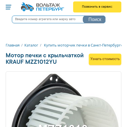
Позвонить в сервис:
Снятие / Установка
Поиск
Литовская, 16В
+7 812 566-00-46
Старо-Петергофский, 20к3
+7 921 566-02-41
Главная
/
Каталог
/
Купить моторчик печки в Санкт-Петербурге
Мастерские
Мотор печки c крыльчаткой
Екатерининский пр-т, 5
Узнать стоимость
+7 812 566-00-47
KRAUF MZZ1012YU
пос. Шушары, Ленина, 1И
+7 812 566-00-51