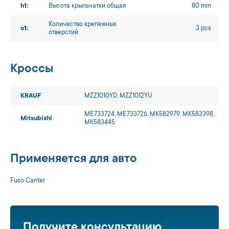
h1:
Высота крыльчатки общая
80 mm
Количество крепежных
o1:
3 pcs
отверстий
Кроссы
KRAUF
MZZ1010YD, MZZ1012YU
ME733724, ME733726, MK582979, MK583398,
Mitsubishi
MK583445
Применяется для авто
Fuso Canter
Получите консультацию