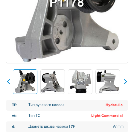
TP:
Тип рулевого насоса
Hydraulic
vt:
Тип ТС
Light Commercial
d:
Диаметр шкива насоса ГУР
97 mm