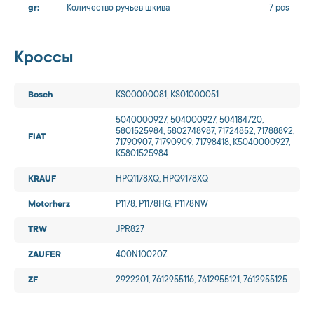
gr:
Количество ручьев шкива
7 pcs
Кроссы
Bosch
KS00000081, KS01000051
5040000927, 504000927, 504184720,
5801525984, 5802748987, 71724852, 71788892,
FIAT
71790907, 71790909, 71798418, K5040000927,
K5801525984
KRAUF
HPQ1178XQ, HPQ9178XQ
Motorherz
P1178, P1178HG, P1178NW
TRW
JPR827
ZAUFER
400N10020Z
ZF
2922201, 7612955116, 7612955121, 7612955125