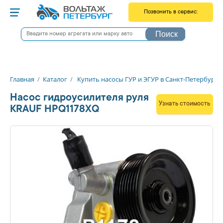
Позвонить в сервис:
Снятие / Установка
Поиск
Литовская, 16В
+7 812 566-00-46
Старо-Петергофский, 20к3
+7 921 566-02-41
Главная
/
Каталог
/
Купить насосы ГУР и ЭГУР в Санкт-Петербурге
Мастерские
Насос гидроусилителя руля
Екатерининский пр-т, 5
Узнать стоимость
+7 812 566-00-47
KRAUF HPQ1178XQ
пос. Шушары, Ленина, 1И
+7 812 566-00-51