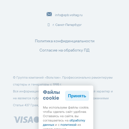
info@spb.voltag.ru
г. Санкт-Петербург
Политика конфиденциальности
Согласие на обработку ПД
© Группа компаний «Вольтаж». Профессионально ремонтируем
стартеры и генераторы с 1998 г.
Вся информация на данном сайте носит справочный характер и
Файлы
Принять
cookie
не является публичной офертой, определяемой положениями
Статьи 437 Гражданского кодекса РФ.
Мы используем файлы cookie,
чтобы cделать сайт удобнее.
Оставаясь на сайте, вы
соглашаетесь на
обработку
данных
и с
политикой
их