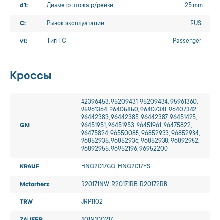
d1:
Диаметр штока р/рейки
25 mm
C:
Рынок эксплуатации
RUS
vt:
Тип ТС
Passenger
Кроссы
42396453, 95209431, 95209434, 95961360,
95961364, 96405850, 96407341, 96407342,
96442383, 96442385, 96442387, 96451425,
GM
96451951, 96451953, 96451961, 96475822,
96475824, 96550085, 96852933, 96852934,
96852935, 96852936, 96852938, 96892952,
96892955, 96952196, 96952200
KRAUF
HNQ2017GQ, HNQ2017YS
Motorherz
R20171NW, R20171RB, R20172RB
TRW
JRP1102