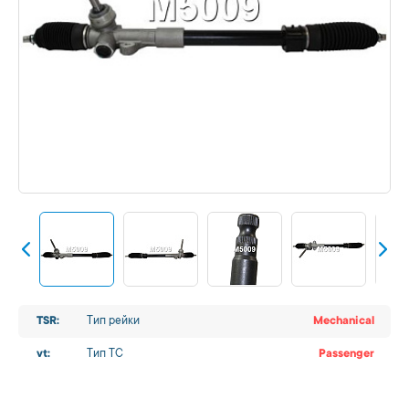
TSR:
Тип рейки
Mechanical
vt:
Тип ТС
Passenger