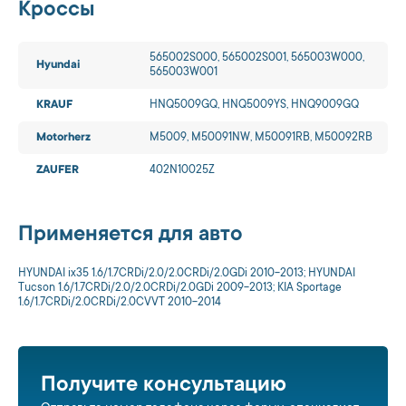
Кроссы
565002S000, 565002S001, 565003W000,
Hyundai
565003W001
KRAUF
HNQ5009GQ, HNQ5009YS, HNQ9009GQ
Motorherz
M5009, M50091NW, M50091RB, M50092RB
ZAUFER
402N10025Z
Применяется для авто
HYUNDAI ix35 1.6/1.7CRDi/2.0/2.0CRDi/2.0GDi 2010-2013; HYUNDAI
Tucson 1.6/1.7CRDi/2.0/2.0CRDi/2.0GDi 2009-2013; KIA Sportage
1.6/1.7CRDi/2.0CRDi/2.0CVVT 2010-2014
Получите консультацию