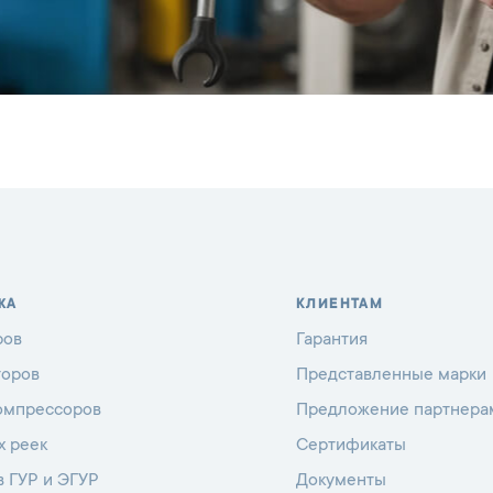
ЖА
КЛИЕНТАМ
ров
Гарантия
торов
Представленные марки
омпрессоров
Предложение партнера
х реек
Сертификаты
в ГУР и ЭГУР
Документы