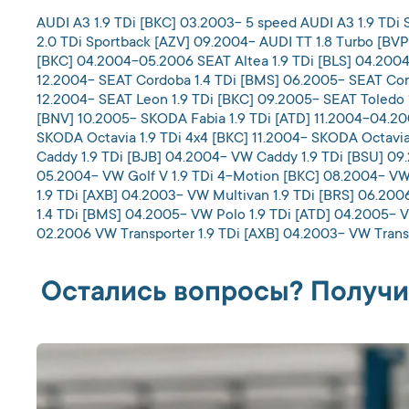
AUDI A3 1.9 TDi [BKC] 03.2003- 5 speed AUDI A3 1.9 TDi
2.0 TDi Sportback [AZV] 09.2004- AUDI TT 1.8 Turbo [BVP
[BKC] 04.2004-05.2006 SEAT Altea 1.9 TDi [BLS] 04.2004
12.2004- SEAT Cordoba 1.4 TDi [BMS] 06.2005- SEAT Cordob
12.2004- SEAT Leon 1.9 TDi [BKC] 09.2005- SEAT Toledo 
[BNV] 10.2005- SKODA Fabia 1.9 TDi [ATD] 11.2004-04.20
SKODA Octavia 1.9 TDi 4x4 [BKC] 11.2004- SKODA Octavi
Caddy 1.9 TDi [BJB] 04.2004- VW Caddy 1.9 TDi [BSU] 09.
05.2004- VW Golf V 1.9 TDi 4-Motion [BKC] 08.2004- VW G
1.9 TDi [AXB] 04.2003- VW Multivan 1.9 TDi [BRS] 06.200
1.4 TDi [BMS] 04.2005- VW Polo 1.9 TDi [ATD] 04.2005- 
02.2006 VW Transporter 1.9 TDi [AXB] 04.2003- VW Transp
Остались вопросы? Получи