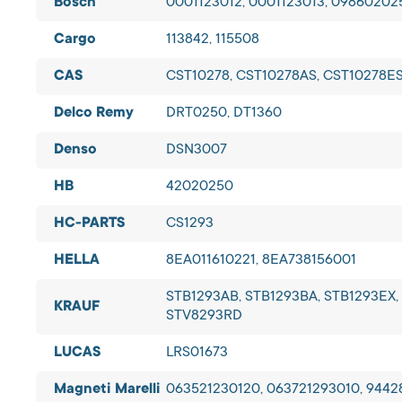
Bosch
0001123012, 0001123013, 09860202
Cargo
113842, 115508
CAS
CST10278, CST10278AS, CST10278ES
Delco Remy
DRT0250, DT1360
Denso
DSN3007
HB
42020250
HC-PARTS
CS1293
HELLA
8EA011610221, 8EA738156001
STB1293AB, STB1293BA, STB1293EX, 
KRAUF
STV8293RD
LUCAS
LRS01673
Magneti Marelli
063521230120, 063721293010, 944