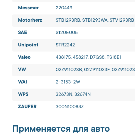
Messmer
220449
Motorherz
STB1293RB, STB1293WA, STV1293RB
SAE
S120E005
Unipoint
STR2242
Valeo
438175, 458217, D7GS8, TS18E1
VW
02Z911023B, 02Z911023F, 02Z911023
WAI
2-3153-2W
WPS
32673N, 32674N
ZAUFER
300N10088Z
Применяется для авто