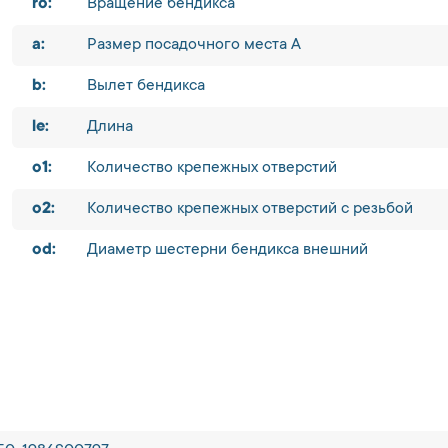
ro:
Вращение бендикса
a:
Размер посадочного места A
b:
Вылет бендикса
le:
Длина
o1:
Количество крепежных отверстий
o2:
Количество крепежных отверстий с резьбой
od:
Диаметр шестерни бендикса внешний