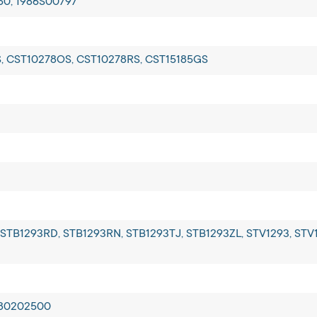
50, 1986S00797
, CST10278OS, CST10278RS, CST15185GS
STB1293RD, STB1293RN, STB1293TJ, STB1293ZL, STV1293, STV
280202500