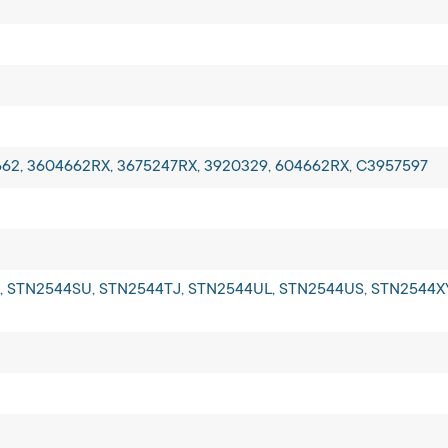
662, 3604662RX, 3675247RX, 3920329, 604662RX, C3957597
 STN2544SU, STN2544TJ, STN2544UL, STN2544US, STN2544XY