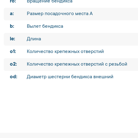
ro:
Вращение бендикса
a:
Размер посадочного места A
b:
Вылет бендикса
le:
Длина
o1:
Количество крепежных отверстий
o2:
Количество крепежных отверстий с резьбой
od:
Диаметр шестерни бендикса внешний