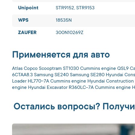
Unipoint
STR9152, STR9153
WPS
18535N
ZAUFER
300N10269Z
Применяется для авто
Atlas Copco Scooptram ST1030 Cummins engine QSL9 Cas
6CTAA8.3 Samsung SE240 Samsung SE280 Hyundai Constr
Loader HL770-7A Cummins engine Hyundai Construction
engine Hyundai Excavator R360LC-7A Cummins engine H
Остались вопросы? Получи