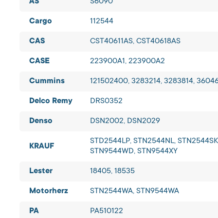
AS
S6090
Cargo
112544
CAS
CST40611AS, CST40618AS
CASE
223900A1, 223900A2
Cummins
121502400, 3283214, 3283814, 3604
Delco Remy
DRS0352
Denso
DSN2002, DSN2029
STD2544LP, STN2544NL, STN2544SK,
KRAUF
STN9544WD, STN9544XY
Lester
18405, 18535
Motorherz
STN2544WA, STN9544WA
PA
PA510122