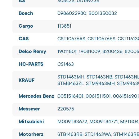
AS
S0842S, UD16923S
Bosch
0986022980, B001350032
Cargo
113851
CAS
CST10676AS, CST10676ES, CST1161
Delco Remy
19011501, 19081009, 8200436, 8200
HC-PARTS
CS1463
STD1463MH, STD1463NB, STD1463NL
KRAUF
STM8463ZL, STM9463MH, STM9463
Mercedes Benz
0051516401, 0061511501, 0061516901
Messmer
220575
Mitsubishi
M009T83672, M009T84771, M9T8047
Motorherz
STB1463RB, STD1463WA, STM1463R