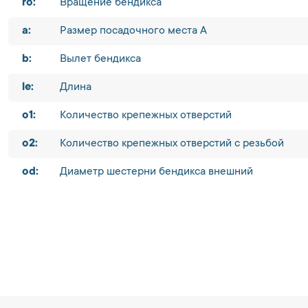
ro:
Вращение бендикса
a:
Размер посадочного места A
b:
Вылет бендикса
le:
Длина
o1:
Количество крепежных отверстий
o2:
Количество крепежных отверстий с резьбой
od:
Диаметр шестерни бендикса внешний