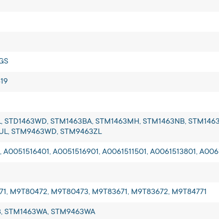
3GS
519
, STD1463WD, STM1463BA, STM1463MH, STM1463NB, STM1463
UL, STM9463WD, STM9463ZL
, A0051516401, A0051516901, A0061511501, A0061513801, A00
1, M9T80472, M9T80473, M9T83671, M9T83672, M9T84771
B, STM1463WA, STM9463WA