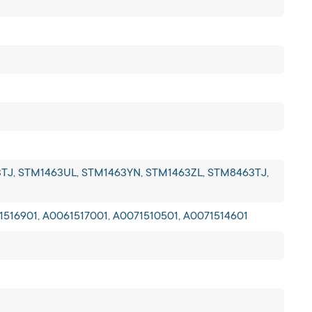
TJ, STM1463UL, STM1463YN, STM1463ZL, STM8463TJ,
61516901, A0061517001, A0071510501, A0071514601