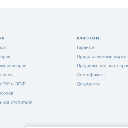
ЖА
КЛИЕНТАМ
ров
Гарантия
торов
Представленные марки
омпрессоров
Предложение партнера
х реек
Сертификаты
в ГУР и ЭГУР
Документы
асосов
иков отопителя