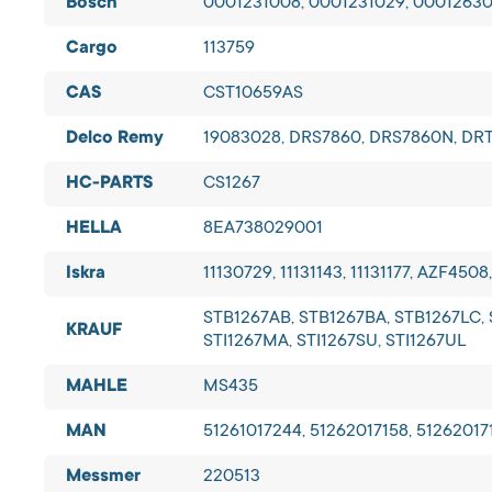
Bosch
0001231008, 0001231029, 0001263
Cargo
113759
CAS
CST10659AS
Delco Remy
19083028, DRS7860, DRS7860N, DR
HC-PARTS
CS1267
HELLA
8EA738029001
Iskra
11130729, 11131143, 11131177, AZF450
STB1267AB, STB1267BA, STB1267LC,
KRAUF
STI1267MA, STI1267SU, STI1267UL
MAHLE
MS435
MAN
51261017244, 51262017158, 51262017
Messmer
220513