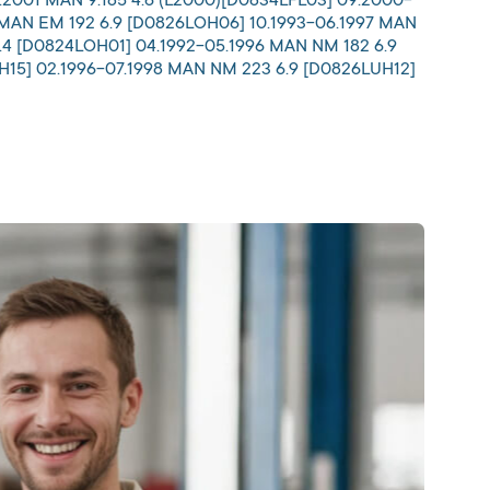
9.2001 MAN 9.185 4.6 (L2000)[D0834LFL03] 09.2000-
 MAN EM 192 6.9 [D0826LOH06] 10.1993-06.1997 MAN
.4 [D0824LOH01] 04.1992-05.1996 MAN NM 182 6.9
15] 02.1996-07.1998 MAN NM 223 6.9 [D0826LUH12]