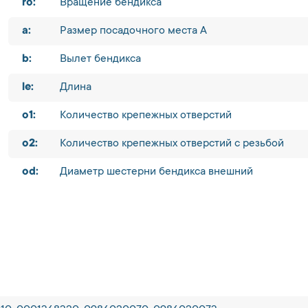
ro:
Вращение бендикса
a:
Размер посадочного места A
b:
Вылет бендикса
le:
Длина
o1:
Количество крепежных отверстий
o2:
Количество крепежных отверстий с резьбой
od:
Диаметр шестерни бендикса внешний