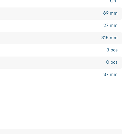
CR
89 mm
27 mm
315 mm
3 pcs
0 pcs
37 mm