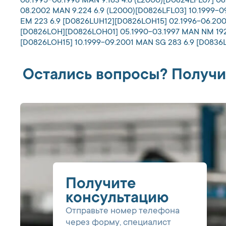
08.1995-06.1996 MAN 9.163 4.6 (L2000)[D0824LFL07] 08
08.2002 MAN 9.224 6.9 (L2000)[D0826LFL03] 10.1999-0
EM 223 6.9 [D0826LUH12][D0826LOH15] 02.1996-06.200
[D0826LOH][D0826LOH01] 05.1990-03.1997 MAN NM 192 
[D0826LOH15] 10.1999-09.2001 MAN SG 283 6.9 [D0836
Остались вопросы? Получи
Получите
консультацию
Отправьте номер телефона
через форму, специалист