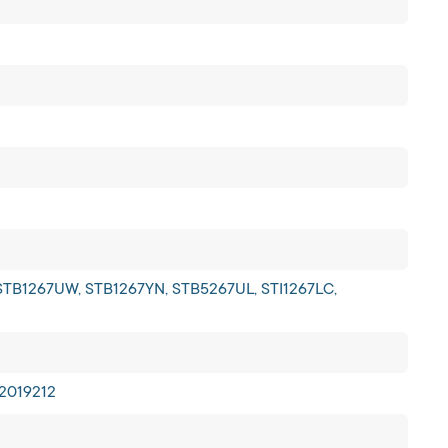
STB1267UW, STB1267YN, STB5267UL, STI1267LC,
62019212