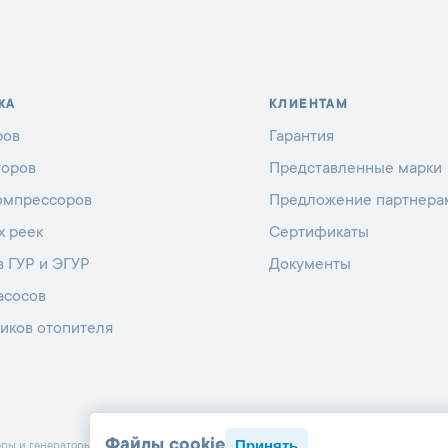
ЖА
КЛИЕНТАМ
ров
Гарантия
торов
Представленные марки
омпрессоров
Предложение партнера
х реек
Сертификаты
в ГУР и ЭГУР
Документы
асосов
иков отопителя
Файлы cookie
Принять
 и генераторы с 1998 г.