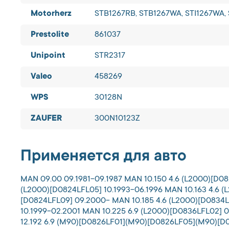
Motorherz
STB1267RB, STB1267WA, STI1267WA,
Prestolite
861037
Unipoint
STR2317
Valeo
458269
WPS
30128N
ZAUFER
300N10123Z
Применяется для авто
MAN 09.00 09.1981-09.1987 MAN 10.150 4.6 (L2000)[D08
(L2000)[D0824LFL05] 10.1993-06.1996 MAN 10.163 4.6 (
[D0824LFL09] 09.2000- MAN 10.185 4.6 (L2000)[D0834L
10.1999-02.2001 MAN 10.225 6.9 (L2000)[D0836LFL02] 
12.192 6.9 (M90)[D0826LF01](M90)[D0826LF05](M90)[D0