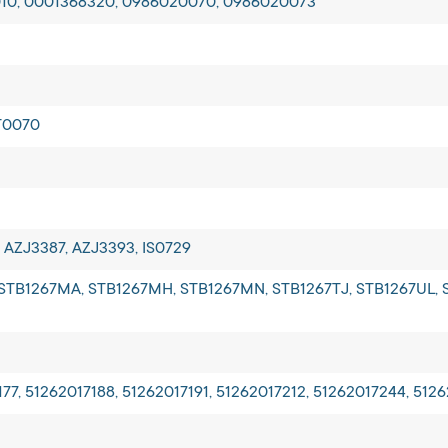
010, 0001368320, 0986020070, 0986020073
T0070
8, AZJ3387, AZJ3393, IS0729
 STB1267MA, STB1267MH, STB1267MN, STB1267TJ, STB1267UL, 
177, 51262017188, 51262017191, 51262017212, 51262017244, 512