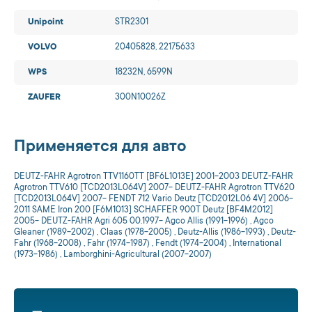
Unipoint
STR2301
VOLVO
20405828, 22175633
WPS
18232N, 6599N
ZAUFER
300N10026Z
Применяется для авто
DEUTZ-FAHR Agrotron TTV1160TT [BF6L1013E] 2001-2003 DEUTZ-FAHR
Agrotron TTV610 [TCD2013L064V] 2007- DEUTZ-FAHR Agrotron TTV620
[TCD2013L064V] 2007- FENDT 712 Vario Deutz [TCD2012L06 4V] 2006-
2011 SAME Iron 200 [F6M1013] SCHAFFER 900T Deutz [BF4M2012]
2005- DEUTZ-FAHR Agri 605 00.1997- Agco Allis (1991-1996) , Agco
Gleaner (1989-2002) , Claas (1978-2005) , Deutz-Allis (1986-1993) , Deutz-
Fahr (1968-2008) , Fahr (1974-1987) , Fendt (1974-2004) , International
(1973-1986) , Lamborghini-Agricultural (2007-2007)