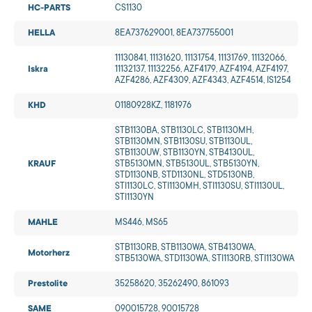
HC-PARTS
CS1130
HELLA
8EA737629001, 8EA737755001
11130841, 11131620, 11131754, 11131769, 11132066,
Iskra
11132137, 11132256, AZF4179, AZF4194, AZF4197,
AZF4286, AZF4309, AZF4343, AZF4514, IS1254
KHD
01180928KZ, 1181976
STB1130BA, STB1130LC, STB1130MH,
STB1130MN, STB1130SU, STB1130UL,
STB1130UW, STB1130YN, STB4130UL,
KRAUF
STB5130MN, STB5130UL, STB5130YN,
STD1130NB, STD1130NL, STD5130NB,
STI1130LC, STI1130MH, STI1130SU, STI1130UL,
STI1130YN
MAHLE
MS446, MS65
STB1130RB, STB1130WA, STB4130WA,
Motorherz
STB5130WA, STD1130WA, STI1130RB, STI1130WA
Prestolite
35258620, 35262490, 861093
SAME
090015728, 90015728