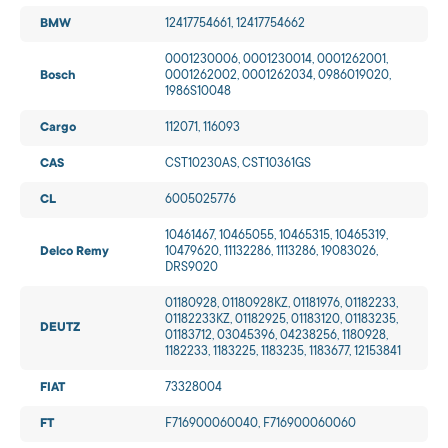
BMW
12417754661, 12417754662
0001230006, 0001230014, 0001262001,
Bosch
0001262002, 0001262034, 0986019020,
1986S10048
Cargo
112071, 116093
CAS
CST10230AS, CST10361GS
CL
6005025776
10461467, 10465055, 10465315, 10465319,
Delco Remy
10479620, 11132286, 1113286, 19083026,
DRS9020
01180928, 01180928KZ, 01181976, 01182233,
01182233KZ, 01182925, 01183120, 01183235,
DEUTZ
01183712, 03045396, 04238256, 1180928,
1182233, 1183225, 1183235, 1183677, 12153841
FIAT
73328004
FT
F716900060040, F716900060060