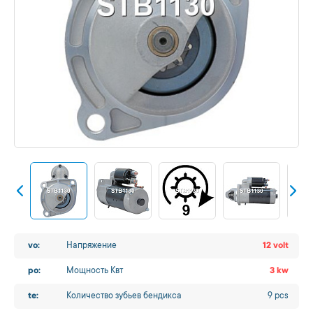
vo:
Напряжение
12 volt
po:
Мощность Квт
3 kw
te:
Количество зубьев бендикса
9 pcs