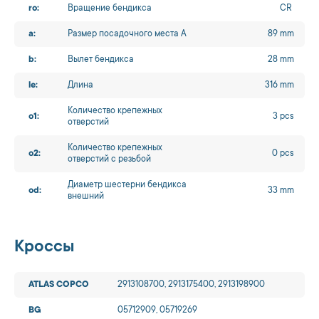
ro:
Вращение бендикса
CR
a:
Размер посадочного места A
89 mm
b:
Вылет бендикса
28 mm
le:
Длина
316 mm
Количество крепежных
o1:
3 pcs
отверстий
Количество крепежных
o2:
0 pcs
отверстий с резьбой
Диаметр шестерни бендикса
od:
33 mm
внешний
Кроссы
ATLAS COPCO
2913108700, 2913175400, 2913198900
BG
05712909, 05719269