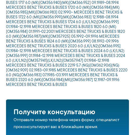
BUSES 1717 6.0 (MK)[OM356.940](MK)[OM366.952] 09.1989-08.1994
MERCEDES BENZ TRUCKS & BUSES 1720 6.0 (MK)[OM356.984](MK)
[OM356.985](MK)[OM366.983] 02.1990- MERCEDES BENZ TRUCKS &
BUSES 1722 6.0 (MK)[OM356.999](MK)[OM366.983] 12.1988-08.1994
MERCEDES BENZ TRUCKS & BUSES 1724 6.0 (LK/LN2)[OM366.999]
01.1984-12.1998 MERCEDES BENZ TRUCKS & BUSES 1820 6.0 (MK)
[OM356.984] 01.1991-02.2001 MERCEDES BENZ TRUCKS & BUSES 1820
6.0 (MK)[OM356.987](MK)[OM357.925] 05.1992-09.1996 MERCEDES
BENZ TRUCKS & BUSES 1824 6.0 (MK)[OM356.999] 08.1992-09.1996
MERCEDES BENZ TRUCKS & BUSES 2020 6.0 (LK/LN2)[OM366.995]
01.1984-12.1998 MERCEDES BENZ TRUCKS & BUSES 2024 6.0 (LK/LN2)
[OM356.999] 01.1984-12.1998 MERCEDES BENZ TRUCKS & BUSES 2024
6.0 (LK/LN2)[OM357.941](LK/LN2)[OM357.947] 01.1984-12.1998
MERCEDES BENZ TRUCKS & BUSES 2219 5.7 (NG)[OM362.906](NG)
[OM362.909] 02.1983-09.1985 MERCEDES BENZ TRUCKS & BUSES 2220
6.0 (NG)[OM366.983] 07.1985-03.1991 MERCEDES BENZ TRUCKS &
BUSES 2320 6.0 (MK)[OM356.984](MK)[OM356.987] 12.1987-09.1996
MERCEDES BENZ TRUCKS & BUSES
Получите консультацию
Отправьте номер телефона через форму, специалист
проконсультирует вас в ближайшее время.