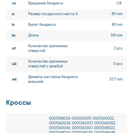
ro:
Вращение бендикса
CR
a:
Размер посадочного места A
89 mm
b:
Вылет бендикса
48 mm
le:
Длина
341 mm
Количество крепежных
o1:
3 pcs
отверстий
Количество крепежных
o2:
0 pcs
отверстий с резьбой
Диаметр шестерни бендикса
od:
33.7 mm
внешний
Кроссы
0001358024, 0001360011, 0001360022,
0001360034, 0001360037, 0001360052,
0001360065, 0001363307, 0001368022,