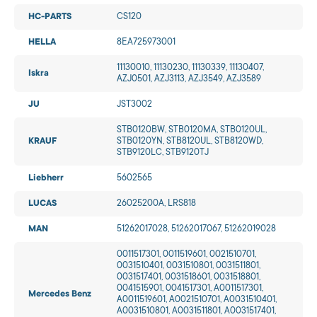
HC-PARTS
CS120
HELLA
8EA725973001
11130010, 11130230, 11130339, 11130407,
Iskra
AZJ0501, AZJ3113, AZJ3549, AZJ3589
JU
JST3002
STB0120BW, STB0120MA, STB0120UL,
KRAUF
STB0120YN, STB8120UL, STB8120WD,
STB9120LC, STB9120TJ
Liebherr
5602565
LUCAS
26025200A, LRS818
MAN
51262017028, 51262017067, 51262019028
0011517301, 0011519601, 0021510701,
0031510401, 0031510801, 0031511801,
0031517401, 0031518601, 0031518801,
0041515901, 0041517301, A0011517301,
Mercedes Benz
A0011519601, A0021510701, A0031510401,
A0031510801, A0031511801, A0031517401,