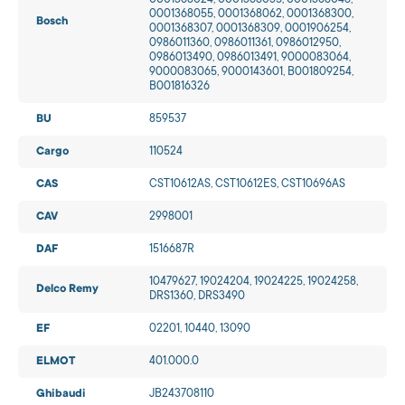
0001368024, 0001368035, 0001368048,
0001368055, 0001368062, 0001368300,
Bosch
0001368307, 0001368309, 0001906254,
0986011360, 0986011361, 0986012950,
0986013490, 0986013491, 9000083064,
9000083065, 9000143601, B001809254,
B001816326
BU
859537
Cargo
110524
CAS
CST10612AS, CST10612ES, CST10696AS
CAV
2998001
DAF
1516687R
10479627, 19024204, 19024225, 19024258,
Delco Remy
DRS1360, DRS3490
EF
02201, 10440, 13090
ELMOT
401.000.0
Ghibaudi
JB243708110