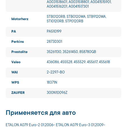
A0031518601, A0031518801, A0041515901,
A0041516201, A0041517301
STB0120RB, STB0120WA, STB9120WA,
Motorherz
STI0120RB, STP0120RB
PA
PA510199
Perkins
2873D301
Prestolite
35261130, 35261450, 858780GB
Valeo
436086, 455528, 455529, 455617, 455618
WAI
2-2297-BO
WPS
18371N
ZAUFER
300N10096Z
Применяется для авто
ETALON A079 Euro-2 01.2006- ETALON A079 Euro-3 01.2009-