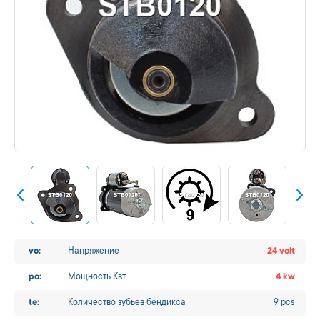
vo:
Напряжение
24 volt
po:
Мощность Квт
4 kw
te:
Количество зубьев бендикса
9 pcs