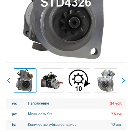
vo:
Напряжение
24 volt
po:
Мощность Квт
7.5 kw
te:
Количество зубьев бендикса
10 pcs