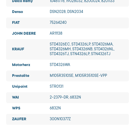
Delco Remy
10461776, 19026032, 8200024, 8201133
Denso
DSN2028, DSN2034
FIAT
75264240
JOHN DEERE
AR11138
STD4326EC, STD4326LP, STD4326MA,
KRAUF
STD4326MH, STD4326NB, STD4326NL,
STD4326TJ, STN4326LP, STN4326TJ
Motorherz
STD4326WA
Prestolite
M105R3510SE, M105R3510SE-VPP
Unipoint
STR0131
WAI
2-2379-DR, 6832N
WPS
6832N
ZAUFER
300N10377Z