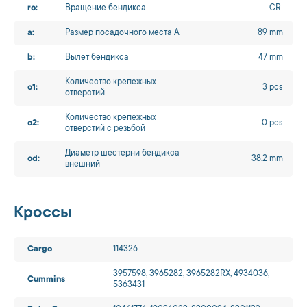
ro:
Вращение бендикса
CR
a:
Размер посадочного места A
89 mm
b:
Вылет бендикса
47 mm
Количество крепежных
o1:
3 pcs
отверстий
Количество крепежных
o2:
0 pcs
отверстий с резьбой
Диаметр шестерни бендикса
od:
38.2 mm
внешний
Кроссы
Cargo
114326
3957598, 3965282, 3965282RX, 4934036,
Cummins
5363431