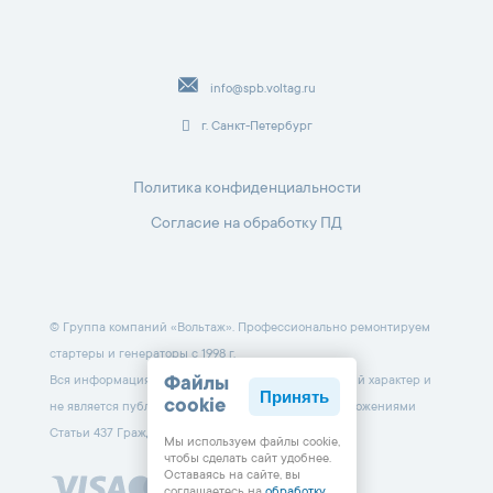
info@spb.voltag.ru
г. Санкт-Петербург
Политика конфиденциальности
Согласие на обработку ПД
© Группа компаний «Вольтаж». Профессионально ремонтируем
стартеры и генераторы с 1998 г.
Вся информация на данном сайте носит справочный характер и
Файлы
Принять
cookie
не является публичной офертой, определяемой положениями
Статьи 437 Гражданского кодекса РФ.
Мы используем файлы cookie,
чтобы cделать сайт удобнее.
Оставаясь на сайте, вы
соглашаетесь на
обработку