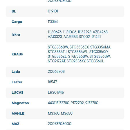
20073708000
BL
019101
Cargo
113356
11130676, 11131006, 11132293, AZE4268,
Iskra
AZJ3323, AZJ3353, IS1002, IS1421
STG3356BW, STG3356EX, STG3356MA,
STG3356TJ, STG3356WL, STG3356XY,
KRAUF
STG3356ZL, STG7356BW, STG8356BW,
STG9172AT, STG9356XY, STI3356UL
Lada
20063708
Lester
18547
LUCAS
LRS01945
Magneton
443115172780, 9172702, 9172780
MAHLE
MS360, MS650
MAZ
20073708000