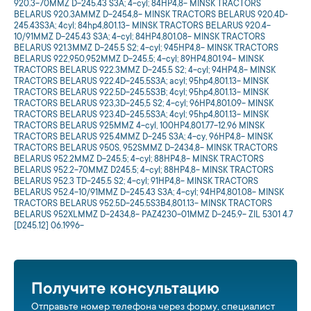
920.3-70MMZ D-245.43 S3A; 4-cyl; 84HP4,8- MINSK TRACTORS
BELARUS 920.3AMMZ D-2454,8- MINSK TRACTORS BELARUS 920.4D-
245.43S3A; 4cyl; 84hp4,801.13- MINSK TRACTORS BELARUS 920.4-
10/91MMZ D-245.43 S3A; 4-cyl; 84HP4,801.08- MINSK TRACTORS
BELARUS 921.3MMZ D-245.5 S2; 4-cyl; 945HP4,8- MINSK TRACTORS
BELARUS 922,950,952MMZ D-245.5; 4-cyl; 89HP4,801.94- MINSK
TRACTORS BELARUS 922.3MMZ D-245.5 S2; 4-cyl; 94HP4,8- MINSK
TRACTORS BELARUS 922.4D-245.5S3A; acyl; 95hp4,801.13- MINSK
TRACTORS BELARUS 922.5D-245.5S3B; 4cyl; 95hp4,801.13- MINSK
TRACTORS BELARUS 923,3D-245,5 S2; 4-cyl; 96HP4,801.09- MINSK
TRACTORS BELARUS 923.4D-245.5S3A; 4cyl; 95hp4,801.13- MINSK
TRACTORS BELARUS 925MMZ 4-cyl, 100HP4,801.77-12.96 MINSK
TRACTORS BELARUS 925.4MMZ D-245 S3A; 4-cy, 96HP4,8- MINSK
TRACTORS BELARUS 950S, 952SMMZ D-2434,8- MINSK TRACTORS
BELARUS 952.2MMZ D-245.5; 4-cyl; 88HP4,8- MINSK TRACTORS
BELARUS 952.2-70MMZ D245.5; 4-cyl; 88HP4,8- MINSK TRACTORS
BELARUS 952.3 TD-245.5 S2; 4-cyl; 91HP4,8- MINSK TRACTORS
BELARUS 952.4-10/91MMZ D-245.43 S3A; 4-cyl; 94HP4,801.08- MINSK
TRACTORS BELARUS 952.5D-245.5S3B4,801.13- MINSK TRACTORS
BELARUS 952XLMMZ D-2434,8- PAZ4230-01MMZ D-245.9- ZIL 5301 4.7
[D245.12] 06.1996-
Получите консультацию
Отправьте номер телефона через форму, специалист