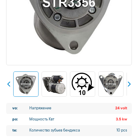
vo:
Напряжение
24 volt
po:
Мощность Квт
3.5 kw
te:
Количество зубьев бендикса
10 pcs