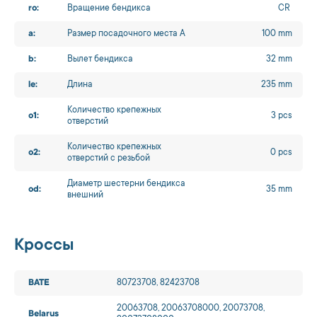
ro:
Вращение бендикса
CR
a:
Размер посадочного места A
100 mm
b:
Вылет бендикса
32 mm
le:
Длина
235 mm
Количество крепежных
o1:
3 pcs
отверстий
Количество крепежных
o2:
0 pcs
отверстий с резьбой
Диаметр шестерни бендикса
od:
35 mm
внешний
Кроссы
BATE
80723708, 82423708
20063708, 20063708000, 20073708,
Belarus