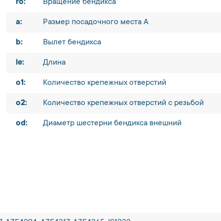
ro:
Вращение бендикса
a:
Размер посадочного места A
b:
Вылет бендикса
le:
Длина
o1:
Количество крепежных отверстий
o2:
Количество крепежных отверстий с резьбой
od:
Диаметр шестерни бендикса внешний