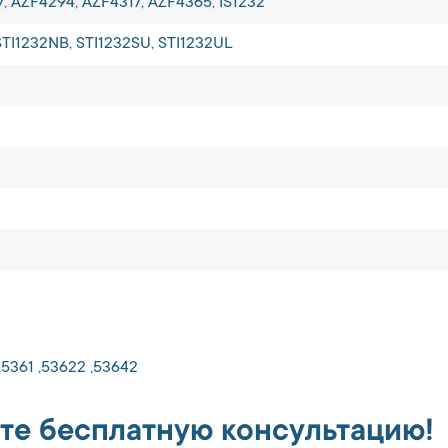
37, AZF4294, AZF4317, AZF4365, IS1232
TI1232NB, STI1232SU, STI1232UL
,5361 ,53622 ,53642
те бесплатную консультацию!