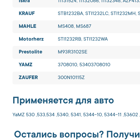
Iskra
11131524, 11132086, 11132348, AZF41
KRAUF
STB1232BA, STI1232LC, STI1232MH, S
MAHLE
MS408, MS687
Motorherz
STI1232RB, STI1232WA
Prestolite
M93R3102SE
YAMZ
3708010, 53403708010
ZAUFER
300N10115Z
Применяется для авто
YaMZ 530 ,533,534 ,5340, 5341, 5344-10, 5344-11 ,53602 
Остались вопросы? Получи