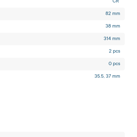
CR
82 mm
38 mm
314 mm
2 pcs
0 pcs
35.5, 37 mm