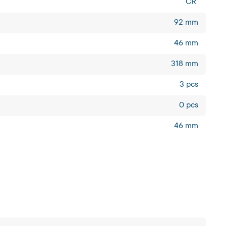
CR
92 mm
46 mm
318 mm
3 pcs
0 pcs
46 mm