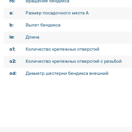
ro:
Вращение бендикса
a:
Размер посадочного места A
b:
Вылет бендикса
le:
Длина
o1:
Количество крепежных отверстий
o2:
Количество крепежных отверстий с резьбой
od:
Диаметр шестерни бендикса внешний