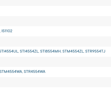
, IS1102
 STI4554UL, STI4554ZL, STI8554MH, STM4554ZL, STR9554TJ
, STM4554WA, STR4554WA