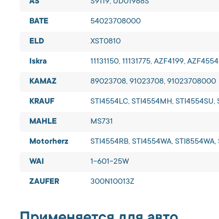
AS
S9119, UD01988S
BATE
54023708000
ELD
XST0810
Iskra
11131150, 11131775, AZF4199, AZF4554
KAMAZ
89023708, 91023708, 91023708000
KRAUF
STI4554LC, STI4554MH, STI4554SU,
MAHLE
MS731
Motorherz
STI4554RB, STI4554WA, STI8554WA
WAI
1-601-25W
ZAUFER
300N10013Z
Применяется для авто