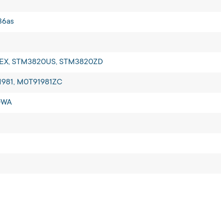
36as
EX, STM3820US, STM3820ZD
981, M0T91981ZC
0WA