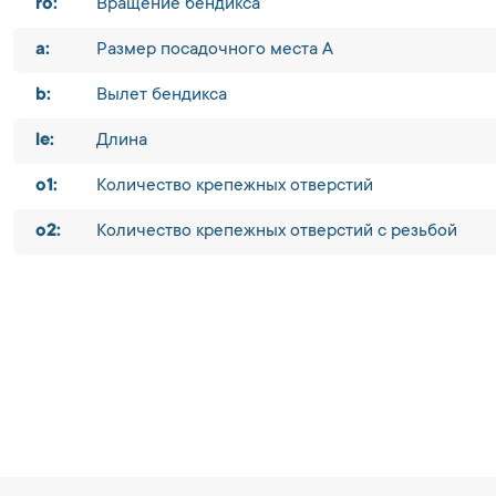
ro:
Вращение бендикса
a:
Размер посадочного места A
b:
Вылет бендикса
le:
Длина
o1:
Количество крепежных отверстий
o2:
Количество крепежных отверстий с резьбой