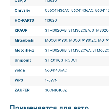
Cargo
113820
Chrysler
056041436AC, 56041436AC, 560414
HC-PARTS
113820
KRAUF
STM3820AB, STM3820BA, STM3820
Mitsubishi
M000T91981, M000T91981ZC, M0T91
Motorherz
STM3820RB, STM3820WA, STM682
Unipoint
STR3119, STRG001
volga
56041436AC
WPS
17897N
ZAUFER
300N10103Z
Применяется для авто