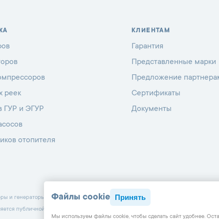
ЖА
КЛИЕНТАМ
ров
Гарантия
торов
Представленные марки
омпрессоров
Предложение партнера
х реек
Сертификаты
в ГУР и ЭГУР
Документы
асосов
иков отопителя
Файлы cookie
Принять
 и генераторы с 1998 г.
ляется публичной офертой, определяемой положениями Статьи 437 Гражданского к
Мы используем файлы cookie, чтобы cделать сайт удобнее. Ост