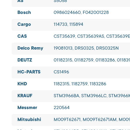
AS
S5058
Bosch
0986024660, F042001228
Cargo
114733, 115894
CAS
CST35639, CST35639AS, CST35639
Delco Remy
19081013, DRS0325, DRS0325N
DEUTZ
01182315, 01182759, 01183286, 01183
HC-PARTS
CS1496
KHD
1182315, 1182759, 1183286
KRAUF
STM3966BA, STM3966LC, STM3966
Messmer
220564
Mitsubishi
M009T62671, M009T62671AM, M009T