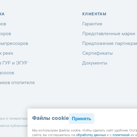
ЖА
КЛИЕНТАМ
ров
Гарантия
торов
Представленные марки
омпрессоров
Предложение партнера
х реек
Сертификаты
в ГУР и ЭГУР
Документы
асосов
иков отопителя
Файлы cookie
Принять
 и генераторы с 1998 г.
ляется публичной офертой, определяемой положениями Статьи 437 Гражданского к
Мы используем файлы cookie, чтобы cделать сайт удобнее. Ост
сайте, вы соглашаетесь на
обработку данных
и с
политикой
их и