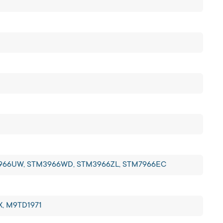
3966UW, STM3966WD, STM3966ZL, STM7966EC
, M9TD1971