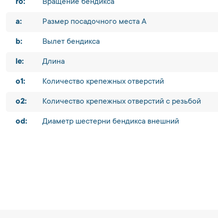
ro:
Вращение бендикса
a:
Размер посадочного места A
b:
Вылет бендикса
le:
Длина
o1:
Количество крепежных отверстий
o2:
Количество крепежных отверстий с резьбой
od:
Диаметр шестерни бендикса внешний