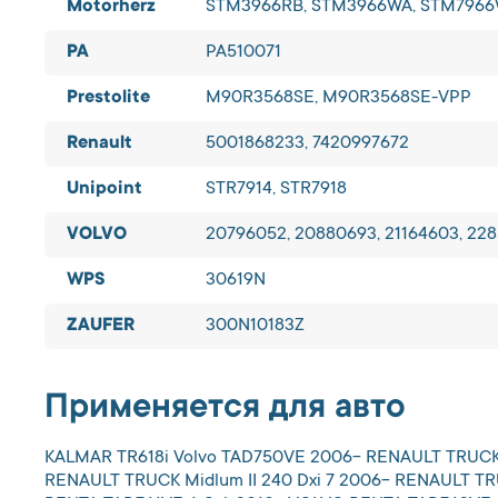
Motorherz
STM3966RB, STM3966WA, STM796
PA
PA510071
Prestolite
M90R3568SE, M90R3568SE-VPP
Renault
5001868233, 7420997672
Unipoint
STR7914, STR7918
VOLVO
20796052, 20880693, 21164603, 228
WPS
30619N
ZAUFER
300N10183Z
Применяется для авто
KALMAR TR618i Volvo TAD750VE 2006- RENAULT TRUCK Mi
RENAULT TRUCK Midlum II 240 Dxi 7 2006- RENAULT TR