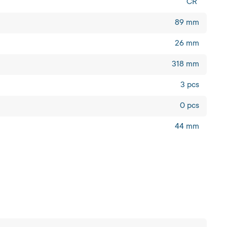
CR
89 mm
26 mm
318 mm
3 pcs
0 pcs
44 mm