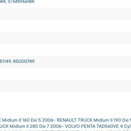
6WA, STM8966WA
51149, 85000749
dlum II 160 Dxi 5 2006- RENAULT TRUCK Midlum II 190 Dxi 
UCK Midlum II 280 Dxi 7 2006- VOLVO PENTA TAD560VE 4 Cyl