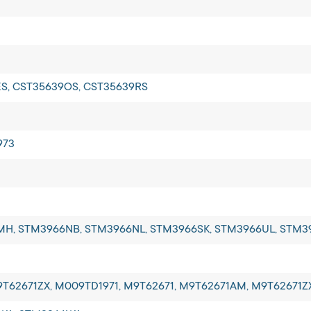
ES, CST35639OS, CST35639RS
973
MH, STM3966NB, STM3966NL, STM3966SK, STM3966UL, STM
62671ZX, M009TD1971, M9T62671, M9T62671AM, M9T62671ZX