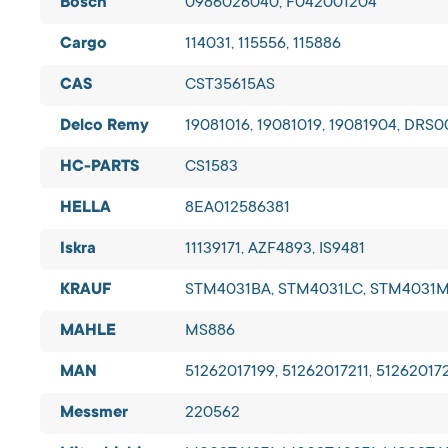
Bosch
0986026040, F042001204
Cargo
114031, 115556, 115886
CAS
CST35615AS
Delco Remy
19081016, 19081019, 19081904, DRS
HC-PARTS
CS1583
HELLA
8EA012586381
Iskra
11139171, AZF4893, IS9481
KRAUF
STM4031BA, STM4031LC, STM4031M
MAHLE
MS886
MAN
51262017199, 51262017211, 51262017
Messmer
220562