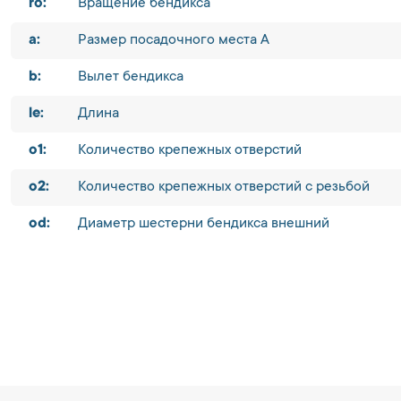
ro:
Вращение бендикса
a:
Размер посадочного места A
b:
Вылет бендикса
le:
Длина
o1:
Количество крепежных отверстий
o2:
Количество крепежных отверстий с резьбой
od:
Диаметр шестерни бендикса внешний