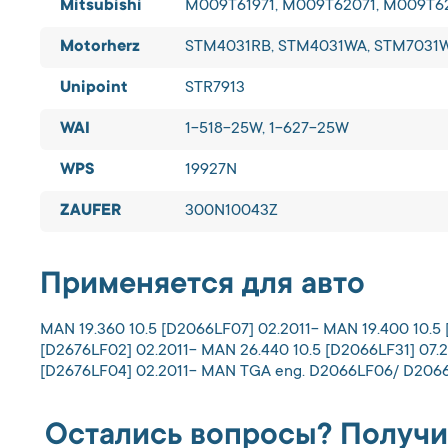
Mitsubishi
M009T61971, M009T62071, M009T62
Motorherz
STM4031RB, STM4031WA, STM7031
Unipoint
STR7913
WAI
1-518-25W, 1-627-25W
WPS
19927N
ZAUFER
300N10043Z
Применяется для авто
MAN 19.360 10.5 [D2066LF07] 02.2011- MAN 19.400 10.5 
[D2676LF02] 02.2011- MAN 26.440 10.5 [D2066LF31] 07.
[D2676LF04] 02.2011- MAN TGA eng. D2066LF06/ D20
Остались вопросы? Получи