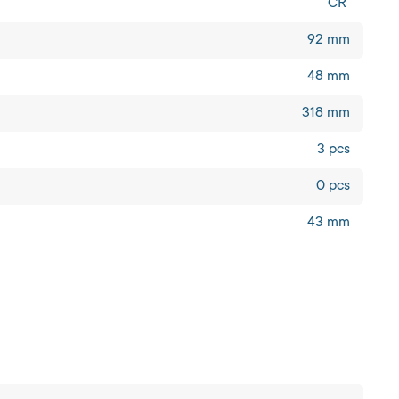
CR
92 mm
48 mm
318 mm
3 pcs
0 pcs
43 mm