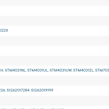
0022X
H, STM4031NL, STM4031UL, STM4031UW, STM4031ZL, STM703
226, 51262017284, 51262019199