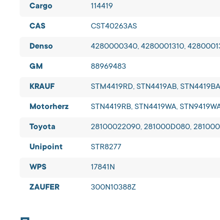
Cargo
114419
CAS
CST40263AS
Denso
4280000340, 4280001310, 4280001
GM
88969483
KRAUF
STM4419RD, STN4419AB, STN4419BA
Motorherz
STN4419RB, STN4419WA, STN9419W
Toyota
28100022090, 281000D080, 281000
Unipoint
STR8277
WPS
17841N
ZAUFER
300N10388Z