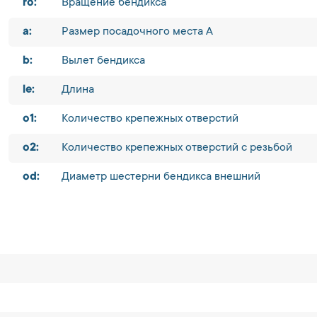
ro:
Вращение бендикса
a:
Размер посадочного места A
b:
Вылет бендикса
le:
Длина
o1:
Количество крепежных отверстий
o2:
Количество крепежных отверстий с резьбой
od:
Диаметр шестерни бендикса внешний