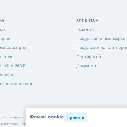
ЖА
КЛИЕНТАМ
ров
Гарантия
торов
Представленные марки
омпрессоров
Предложение партнера
х реек
Сертификаты
в ГУР и ЭГУР
Документы
асосов
иков отопителя
Файлы cookie
Принять
 и генераторы с 1998 г.
ляется публичной офертой, определяемой положениями Статьи 437 Гражданского к