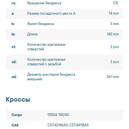
ro:
Вращение бендикса
CR
a:
Размер посадочного места A
74 mm
b:
Вылет бендикса
3 mm
le:
Длина
145 mm
Количество крепежных
o1:
2 pcs
отверстий
Количество крепежных
o2:
2 pcs
отверстий с резьбой
Диаметр шестерни бендикса
od:
36.1 mm
внешний
Кроссы
Cargo
111554, 114240
CAS
CST40146AS, CST44118AS