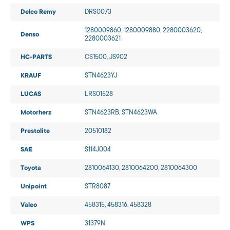
Delco Remy
DRS0073
1280009860, 1280009880, 2280003620,
Denso
2280003621
HC-PARTS
CS1500, JS902
KRAUF
STN4623YJ
LUCAS
LRS01528
Motorherz
STN4623RB, STN4623WA
Prestolite
20510182
SAE
S114J004
Toyota
2810064130, 2810064200, 2810064300
Unipoint
STR8087
Valeo
458315, 458316, 458328
WPS
31379N