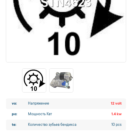
vo:
Напряжение
12 volt
po:
Мощность Квт
1.4 kw
te:
Количество зубьев бендикса
10 pcs