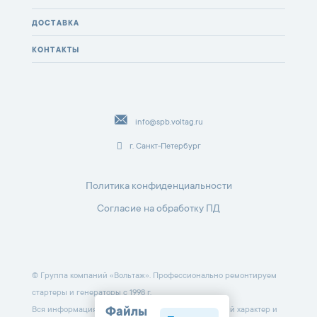
ДОСТАВКА
КОНТАКТЫ
info@spb.voltag.ru
г. Санкт-Петербург
Политика конфиденциальности
Согласие на обработку ПД
© Группа компаний «Вольтаж». Профессионально ремонтируем
стартеры и генераторы с 1998 г.
Вся информация на данном сайте носит справочный характер и
Файлы