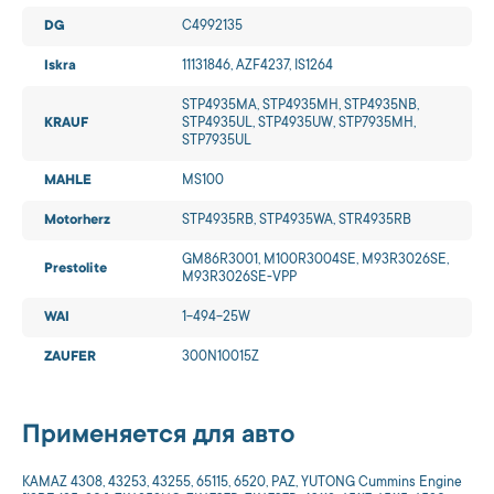
DG
C4992135
Iskra
11131846, AZF4237, IS1264
STP4935MA, STP4935MH, STP4935NB,
KRAUF
STP4935UL, STP4935UW, STP7935MH,
STP7935UL
MAHLE
MS100
Motorherz
STP4935RB, STP4935WA, STR4935RB
GM86R3001, M100R3004SE, M93R3026SE,
Prestolite
M93R3026SE-VPP
WAI
1-494-25W
ZAUFER
300N10015Z
Применяется для авто
KAMAZ 4308, 43253, 43255, 65115, 6520, PAZ, YUTONG Cummins Engine