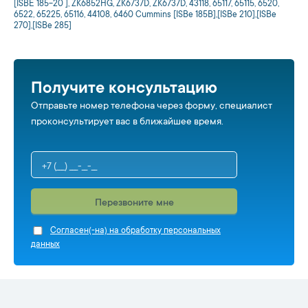
[ISBE 185-20 ], ZK6852HG, ZK6737D, ZK6737D, 43118, 65117, 65115, 6520,
6522, 65225, 65116, 44108, 6460 Cummins [ISBe 185B],[ISBe 210],[ISBe
270],[ISBe 285]
Получите консультацию
Отправьте номер телефона через форму, специалист
проконсультирует вас в ближайшее время.
Перезвоните мне
Cогласен(-на) на обработку персональных
данных