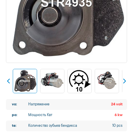
vo:
Напряжение
24 volt
po:
Мощность Квт
6 kw
te:
Количество зубьев бендикса
10 pcs