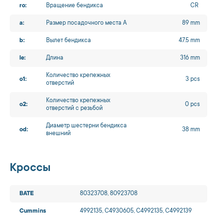
ro:
Вращение бендикса
CR
a:
Размер посадочного места A
89 mm
b:
Вылет бендикса
47.5 mm
le:
Длина
316 mm
Количество крепежных
o1:
3 pcs
отверстий
Количество крепежных
o2:
0 pcs
отверстий с резьбой
Диаметр шестерни бендикса
od:
38 mm
внешний
Кроссы
BATE
80323708, 80923708
Cummins
4992135, C4930605, C4992135, C4992139