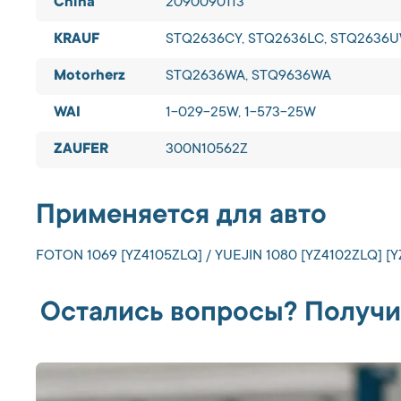
China
2090090113
KRAUF
STQ2636CY, STQ2636LC, STQ2636U
Motorherz
STQ2636WA, STQ9636WA
WAI
1-029-25W, 1-573-25W
ZAUFER
300N10562Z
Применяется для авто
FOTON 1069 [YZ4105ZLQ] / YUEJIN 1080 [YZ4102ZLQ] [
Остались вопросы? Получи