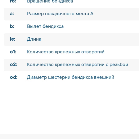
ro:
Вращение бендикса
a:
Размер посадочного места A
b:
Вылет бендикса
le:
Длина
o1:
Количество крепежных отверстий
o2:
Количество крепежных отверстий с резьбой
od:
Диаметр шестерни бендикса внешний