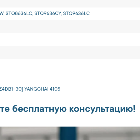
W, STQ8636LC, STQ9636CY, STQ9636LC
YZ4DB1-30] YANGCHAI 4105
те бесплатную консультацию!