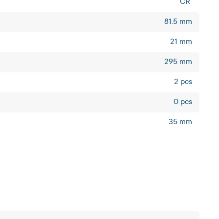
CR
81.5 mm
21 mm
295 mm
2 pcs
0 pcs
35 mm