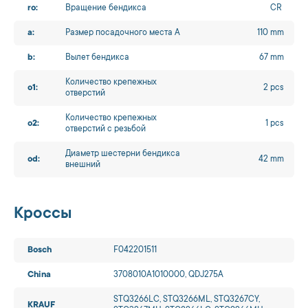
ro:
Вращение бендикса
CR
a:
Размер посадочного места A
110 mm
b:
Вылет бендикса
67 mm
Количество крепежных
o1:
2 pcs
отверстий
Количество крепежных
o2:
1 pcs
отверстий с резьбой
Диаметр шестерни бендикса
od:
42 mm
внешний
Кроссы
Bosch
F042201511
China
3708010A1010000, QDJ275A
STQ3266LC, STQ3266ML, STQ3267CY,
KRAUF