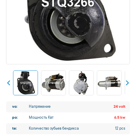
vo:
Напряжение
24 volt
po:
Мощность Квт
6.5 kw
te:
Количество зубьев бендикса
12 pcs