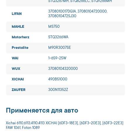
STQ3267MH, STQ8266LC, STQ9266MH
3708010017DG1A, 37080104720000,
LIFAN
3708010472SJ30
MAHLE
MS750
Motorherz
STQ3266WA
Prestolite
M90R3007SE
WAI
1-659-25W
WUX
37080104320000
XICHAI
490B51000
ZAUFER
300N11352Z
Применяется для авто
Xichai 6110,6113,4110,4113 XICHAI [6DF3-18E3], [6DF3-20E3], [6DF3-22E3]
FAW 1061, Foton 1089