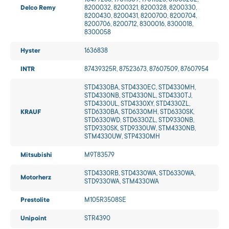
10479286, 19011509, 19011523, 61003202,
Delco Remy
8200032, 8200321, 8200328, 8200330,
8200430, 8200431, 8200700, 8200704,
8200706, 8200712, 8300016, 8300018,
8300058
Hyster
1636838
INTR
87439325R, 87523673, 87607509, 87607954
STD4330BA, STD4330EC, STD4330MH,
STD4330NB, STD4330NL, STD4330TJ,
STD4330UL, STD4330XY, STD4330ZL,
KRAUF
STD6330BA, STD6330MH, STD6330SK,
STD6330WD, STD6330ZL, STD9330NB,
STD9330SK, STD9330UW, STM4330NB,
STM4330UW, STP4330MH
Mitsubishi
M9T83579
STD4330RB, STD4330WA, STD6330WA,
Motorherz
STD9330WA, STM4330WA
Prestolite
M105R3508SE
Unipoint
STR4390