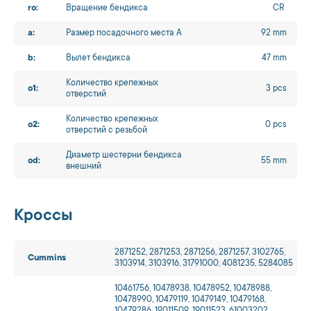
ro:
Вращение бендикса
CR
a:
Размер посадочного места A
92 mm
b:
Вылет бендикса
47 mm
Количество крепежных
o1:
3 pcs
отверстий
Количество крепежных
o2:
0 pcs
отверстий с резьбой
Диаметр шестерни бендикса
od:
55 mm
внешний
Кроссы
2871252, 2871253, 2871256, 2871257, 3102765,
Cummins
3103914, 3103916, 31791000, 4081235, 5284085
10461756, 10478938, 10478952, 10478988,
10478990, 10479119, 10479149, 10479168,