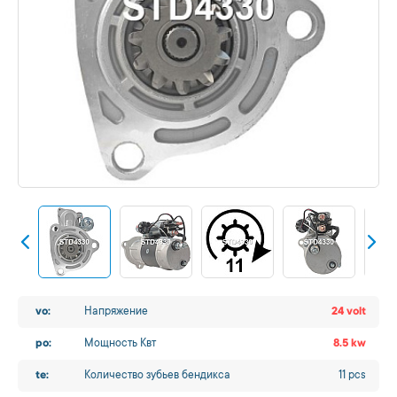
vo:
Напряжение
24 volt
po:
Мощность Квт
8.5 kw
te:
Количество зубьев бендикса
11 pcs