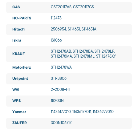
CAS
CST20117AS, CST20117GS
HC-PARTS
112478
Hitachi
2506954, S114651, S114651A
Iskra
IS1066
STH2478AB, STH2478BA, STH2478LP,
KRAUF
STH2478MA, STH2478ML, STH2478XY
Motorherz
STH2478WA
Unipoint
STR3806
WAI
2-2008-HI
WPS
18203N
Yanmar
11436177010, 11436177011, 11436277010
ZAUFER
300N10671Z