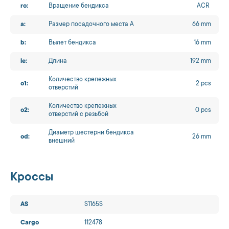
ro:
Вращение бендикса
ACR
a:
Размер посадочного места A
66 mm
b:
Вылет бендикса
16 mm
le:
Длина
192 mm
Количество крепежных
o1:
2 pcs
отверстий
Количество крепежных
o2:
0 pcs
отверстий с резьбой
Диаметр шестерни бендикса
od:
26 mm
внешний
Кроссы
AS
S1165S
Cargo
112478